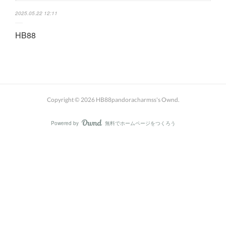
2025.05.22 12:11
HB88
Copyright ©
2026
HB88pandoracharmss's Ownd
.
Powered by
無料でホームページをつくろう
AmebaOwnd
フォロー